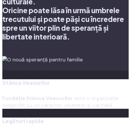
culturale.
Oricine poate lăsa în urmă umbrele
trecutului și poate păși cu încredere
spre un viitor plin de speranță și
libertate interioară.
Stânca Veacurilor
Fundația Stânca Veacurilor
este o organizaţie
nonprofit cu un caracter umanitar şi caritabil.
Legături rapide