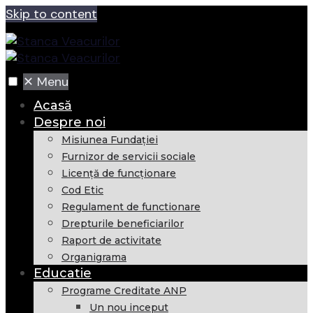
Skip to content
✕
Menu
Acasă
Despre noi
Misiunea Fundaţiei
Furnizor de servicii sociale
Licență de funcționare
Cod Etic
Regulament de functionare
Drepturile beneficiarilor
Raport de activitate
Organigrama
Educatie
Programe Creditate ANP
Un nou inceput