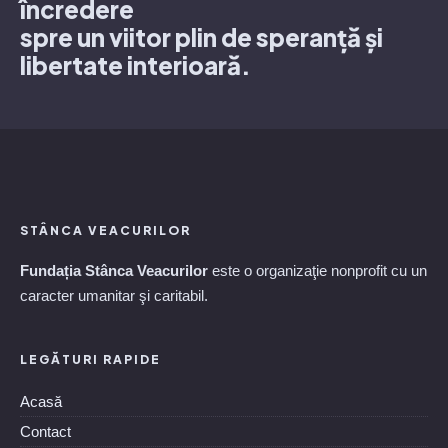
încredere
spre un viitor plin de speranță și
libertate interioară.
STÂNCA VEACURILOR
Fundația Stânca Veacurilor
este o organizaţie nonprofit cu un
caracter umanitar şi caritabil.
LEGĂTURI RAPIDE
Acasă
Contact