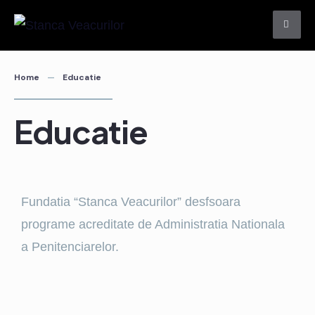
Home
Educatie
Educatie
Fundatia “Stanca Veacurilor” desfsoara
programe acreditate de Administratia Nationala
a Penitenciarelor.