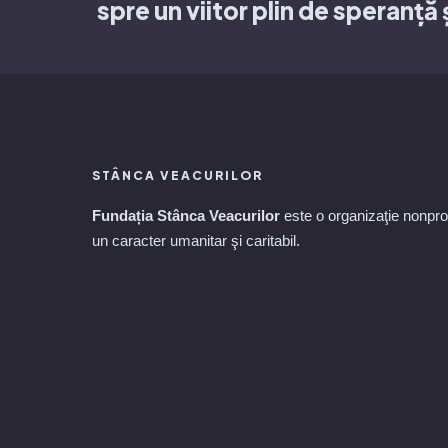
spre un viitor plin de speranță 
STÂNCA VEACURILOR
Fundația Stânca Veacurilor
este o organizaţie nonprof
un caracter umanitar şi caritabil.