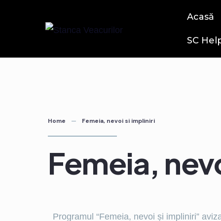
Acasă
SC Hel
Home
Femeia, nevoi si impliniri
Femeia, nevoi
Programul “Femeia, nevoi și impliniri” aviz