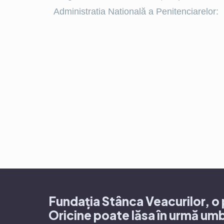
Administratia Natională a Penitenciarelor:
Fundația Stânca Veacurilor, o p
Oricine poate lăsa în urmă umb