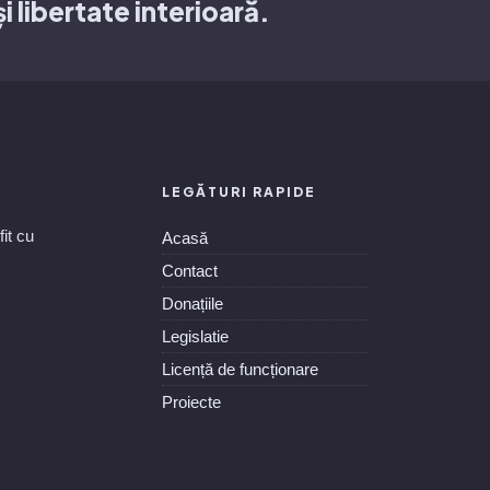
și libertate interioară.
LEGĂTURI RAPIDE
it cu
Acasă
Contact
Donațiile
Legislatie
Licență de funcționare
Proiecte