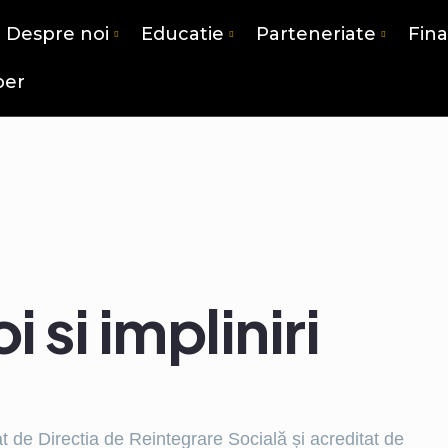
Despre noi
Educatie
Parteneriate
Fin
per
 si impliniri
at de Directia de Reintegrare Socială și acreditat de