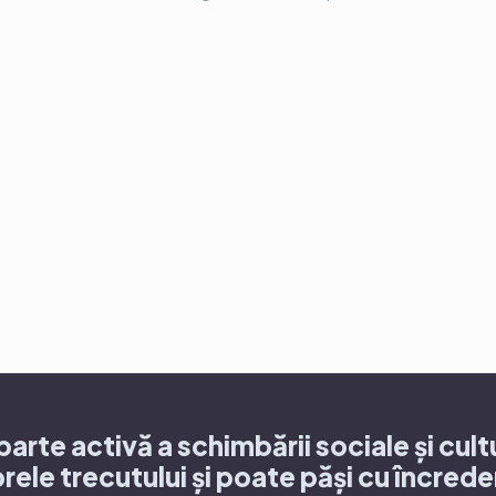
arte activă a schimbării sociale și cult
rele trecutului și poate păși cu încrede