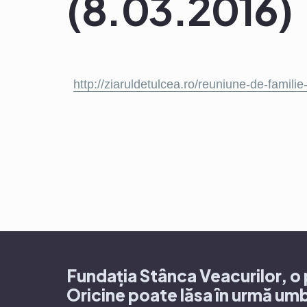
(8.03.2016)
http://ziaruldetulcea.ro/reuniune-de-familie-
Fundația Stânca Veacurilor, o p
Oricine poate lăsa în urmă umb