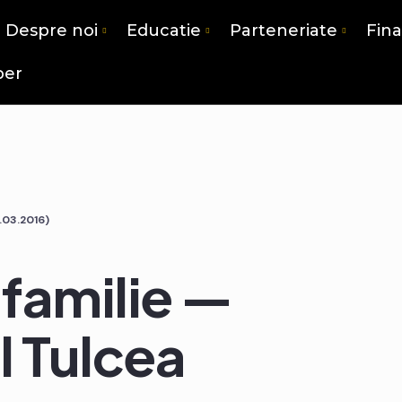
Despre noi
Educatie
Parteneriate
Fin
per
.03.2016)
familie —
l Tulcea