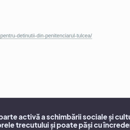
pentru-detinutii-din-penitenciarul-tulcea/
arte activă a schimbării sociale și cult
rele trecutului și poate păși cu încrede