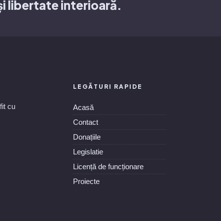
și libertate interioară.
LEGĂTURI RAPIDE
it cu
Acasă
Contact
Donațiile
Legislatie
Licență de funcționare
Proiecte