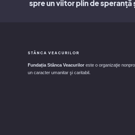
spre un viitor plin de speranță 
STÂNCA VEACURILOR
Fundația Stânca Veacurilor
este o organizaţie nonprof
un caracter umanitar şi caritabil.